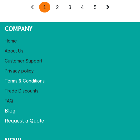
1
2
3
4
5
COMPANY
Home
About Us
Customer Support
Privacy policy​
Terms & Conditions
Trade Discounts
FAQ
Blog
Request a Quote